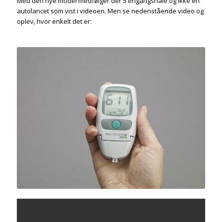
Med den nye model medfølger der 5 engangsnåle og ikke en
autolancet som vist i videoen. Men se nedenstående video og
oplev, hvor enkelt det er: